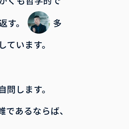
かくも哲学的で
返す。
多
しています。
自問します。
雑であるならば、