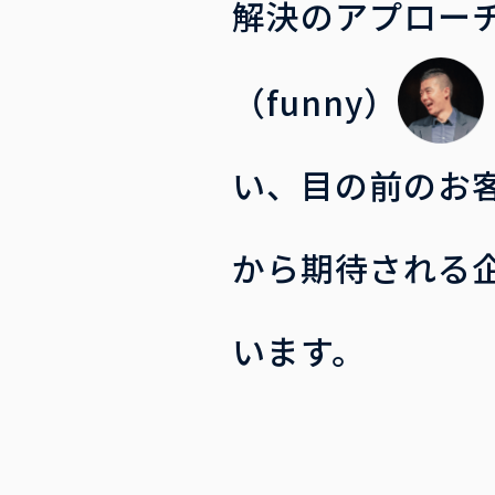
解決のアプローチ
（funny）
い、目の前のお
から期待される
います。