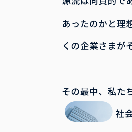
源流は同質的で
あったのかと理
くの企業さまが
その最中、私た
社