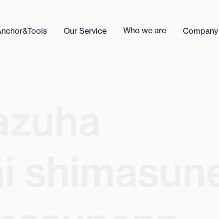
Who we are
Anchor&Tools
Our Service
Company