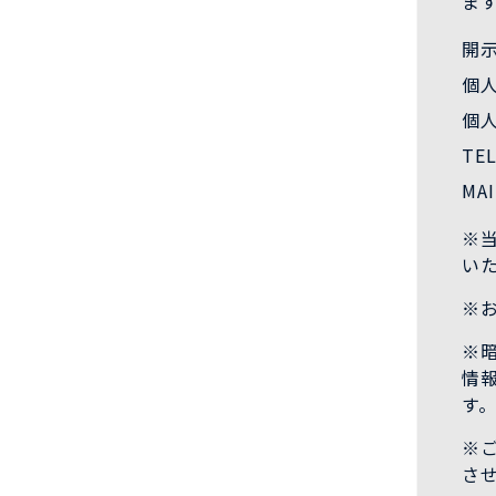
ま
開
個
個
TEL
MAI
※
い
※
※暗
情
す
※
さ