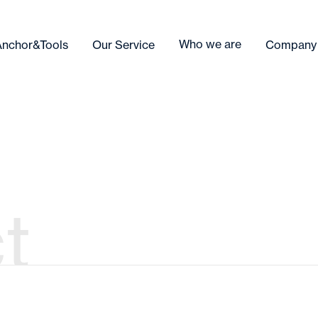
Who we are
Anchor&Tools
Our Service
Company
t