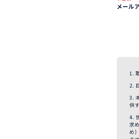
メール
1
2
3
供
4
求
め