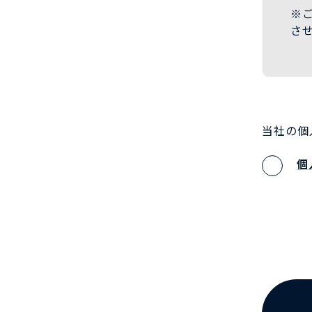
※
さ
当社の個
個