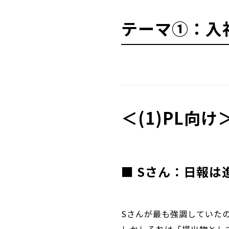
テーマ①：入
＜(1)PL向
■ Sさん：日報
Sさんが最も強調していた