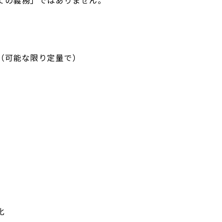
ての義務」ではありません。
（可能な限り定量で）
化