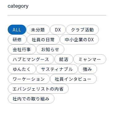
category
ALL
未分類
DX
クラブ活動
研修
社員の日常
中小企業のDX
会社行事
お知らせ
ハブとマングース
就活
ミャンマー
ゆんたく
サスティナブル
強み
ワーケーション
社員インタビュー
エバンジェリストの内省
社内での取り組み